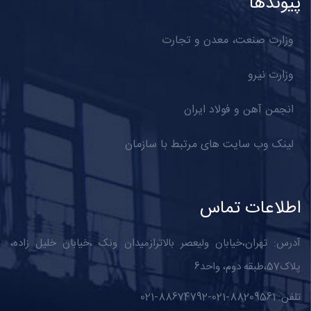
پیوندها
وزارت صنعت، معدن و تجارت
وزارت نیرو
انجمن آهن و فولاد ایران
لینک وب سایت های مرتبط با سازمان
اطلاعات تماس
آدرس: تهران،خیابان ولیعصر بالاترازمیدان ونک ،خیابان خلیل زاده،
پلاک57،طبقه دوم، واحد6
تلفن: 88209561-021-88674792-021