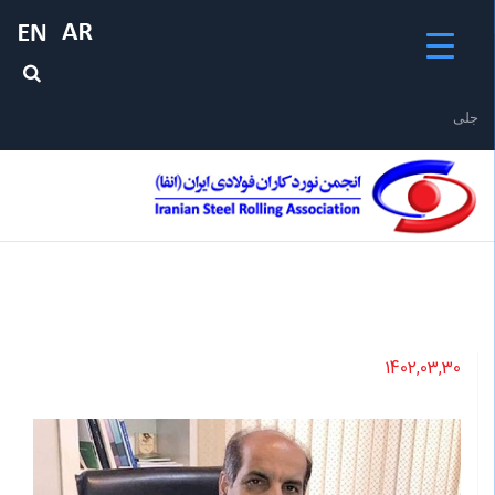
جلیقه ن
1402,03,30