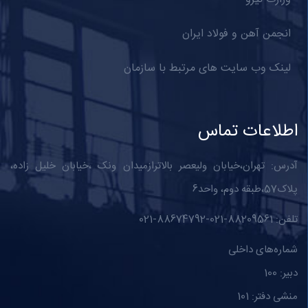
انجمن آهن و فولاد ایران
لینک وب سایت های مرتبط با سازمان
اطلاعات تماس
آدرس: تهران،خیابان ولیعصر بالاترازمیدان ونک ،خیابان خلیل زاده،
پلاک57،طبقه دوم، واحد6
تلفن: 88209561-021-88674792-021
شماره‌های داخلی
دبیر: 100
منشی دفتر: 101