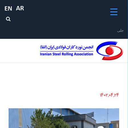
جلیقه ن
1402,04,24