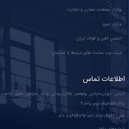
وزارت صنعت، معدن و تجارت
وزارت نیرو
انجمن آهن و فولاد ایران
لینک وب سایت های مرتبط با سازمان
اطلاعات تماس
آدرس: تهران،خیابان ولیعصر بالاترازمیدان ونک ،خیابان خلیل زاده،
پلاک57،طبقه دوم، واحد6
تلفن: 88209561-021-88674792-021
شماره‌های داخلی