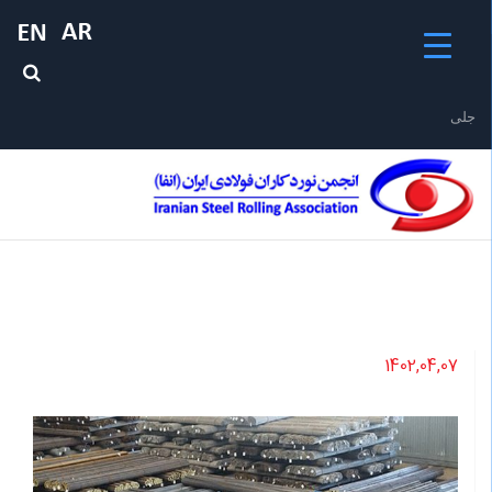
جلیقه ن
1402,04,07