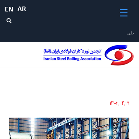
جلیقه ن
1402,04,21