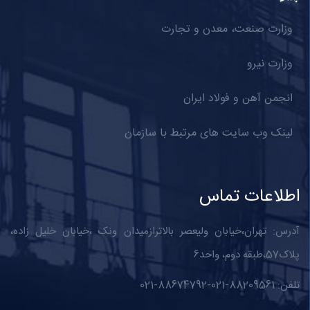
وزارت صنعت، معدن و تجارت
وزارت نیرو
انجمن آهن و فولاد ایران
لینک وب سایت های مرتبط با سازمان
اطلاعات تماس
آدرس: تهران،خیابان ولیعصر بالاترازمیدان ونک ،خیابان خلیل زاده،
پلاک57،طبقه دوم، واحد6
تلفن: 88209561-021-88674792-021