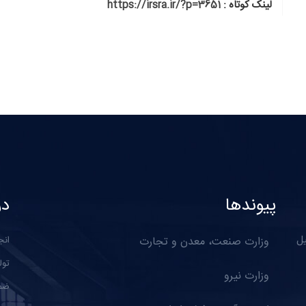
لینک کوتاه :
https://irsra.ir/?p=3651
پیوندها
در
یل
وزارت صنعت، معدن و تجارت
انج
تول
وزارت نیرو
ضمن