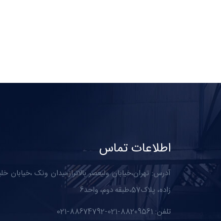
اطلاعات تماس
آدرس: تهران،خیابان ولیعصر بالاترازمیدان ونک ،خیابان خل
زاده، پلاک57،طبقه دوم، واحد6
تلفن: 88209561-021-88674792-021