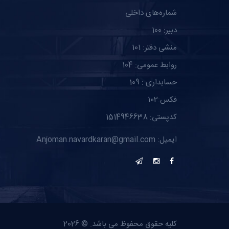
شماره‌های داخلی
دبیر: 100
منشی دفتر: 101
روابط عمومی: 104
حسابداری : 109
فکس:102
کدپستی: 1514946638
ایمیل: Anjoman.navardkaran@gmail.com
کلیه حقوق محفوظ می باشد. © 2026