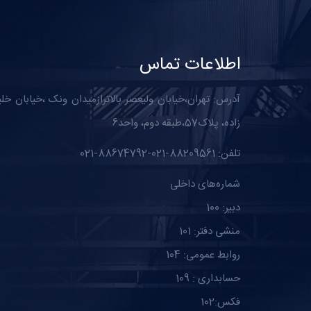
اطلاعات تماس
آدرس: تهران،خیابان ولیعصر بالاترازمیدان ونک ،خیابان خل
زاده، پلاک57،طبقه دوم، واحد6
تلفن: 88209561-021-88674792-021
شماره‌های داخلی
دبیر: 100
منشی دفتر: 101
روابط عمومی: 104
حسابداری : 109
فکس:102