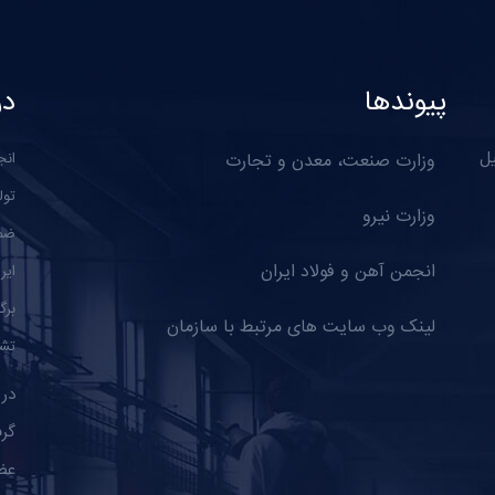
پیوندها
در
یل
وزارت صنعت، معدن و تجارت
انج
تول
وزارت نیرو
ضمن
انجمن آهن و فولاد ایران
ایر
برگ
لینک وب سایت های مرتبط با سازمان
تشک
گرف
عض