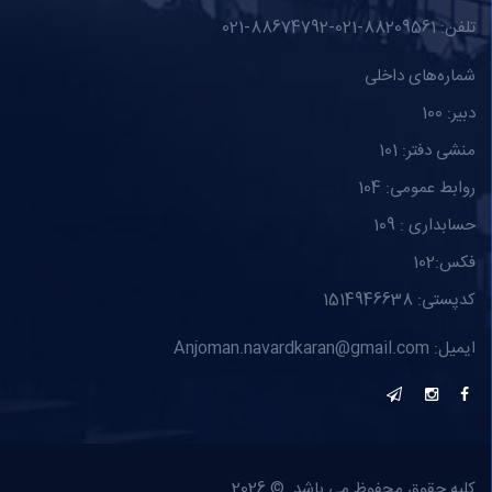
تلفن: 88209561-021-88674792-021
شماره‌های داخلی
دبیر: 100
منشی دفتر: 101
روابط عمومی: 104
حسابداری : 109
فکس:102
کدپستی: 1514946638
ایمیل: Anjoman.navardkaran@gmail.com
کلیه حقوق محفوظ می باشد. © 2026