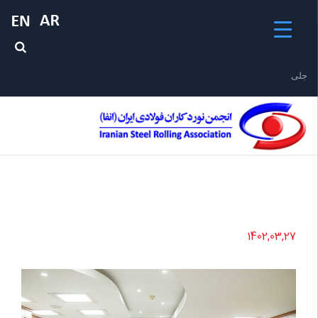
جلیقه ن
1402,03,27