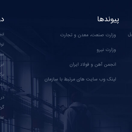
پیوندها
در
یل
وزارت صنعت، معدن و تجارت
انج
تول
وزارت نیرو
ضمن
انجمن آهن و فولاد ایران
ایر
برگ
لینک وب سایت های مرتبط با سازمان
تشک
گرف
عض