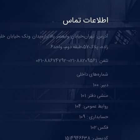
اطلاعات تماس
آدرس: تهران،خیابان ولیعصر بالاترازمیدان ونک ،خیابان خل
زاده، پلاک57،طبقه دوم، واحد6
تلفن: 88209561-021-88674792-021
شماره‌های داخلی
دبیر: 100
منشی دفتر: 101
روابط عمومی: 104
حسابداری : 109
فکس:102
کدپستی: 1514946638